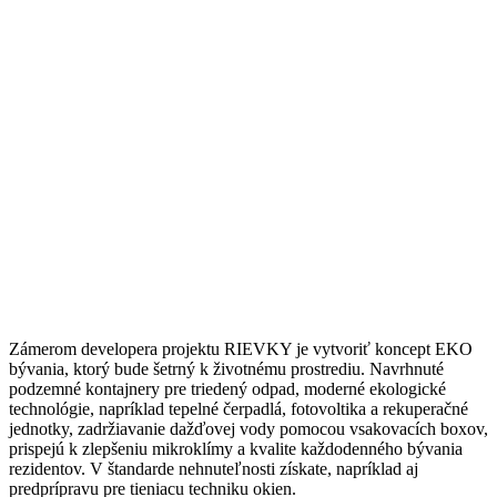
Zámerom developera projektu RIEVKY je vytvoriť koncept EKO
bývania, ktorý bude šetrný k životnému prostrediu. Navrhnuté
podzemné kontajnery pre triedený odpad, moderné ekologické
technológie, napríklad tepelné čerpadlá, fotovoltika a rekuperačné
jednotky, zadržiavanie dažďovej vody pomocou vsakovacích boxov,
prispejú k zlepšeniu mikroklímy a kvalite každodenného bývania
rezidentov. V štandarde nehnuteľnosti získate, napríklad aj
predprípravu pre tieniacu techniku okien.