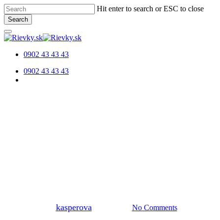
Skip
Hit enter to search or ESC to close
to
Search
main
Close
content
Search
0902 43 43 43
Menu
0902 43 43 43
Menu
Nezaradené
EKO bývanie pre budúce
generácie.
By
kasperova
2. mája 2025
No Comments