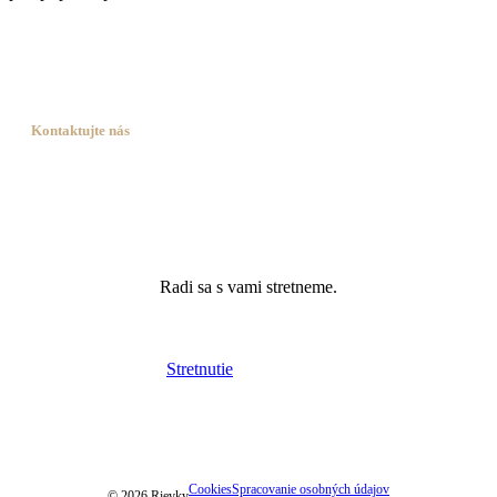
Kontaktujte nás
Je ešte niečo, čo sme vám
nepovedali? Stačí zavolať.
Radi sa s vami stretneme.
0902 43 43 43
Stretnutie
info@rievky.sk
Cookies
Spracovanie osobných údajov
©
2026
Rievky